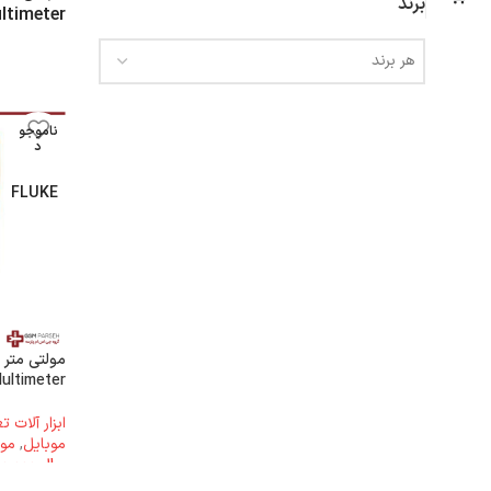
برند
ltimeter
هر برند
ناموجو
د
FLUKE
Multimeter
ابزار آلات 
موبایل
,
مول
ریال
38.000.000