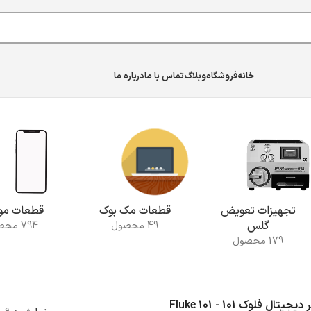
خانه
فروشگاه
وبلاگ
تماس با ما
درباره ما
تجهیزات تعویض
قطعات مک بوک
قطعات موب
گلس
49 محصول
794 محصول
179 محصول
مولتی متر دیجیتال فلوک ‌101 - Fluke 101