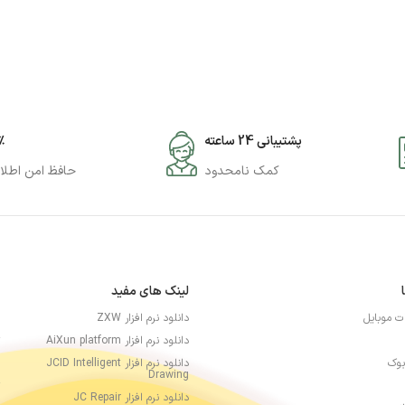
پشتیبانی 24 ساعته
۰٪
کمک نامحدود
حافظ امن اطلا
لینک های مفید
ات موبایل
دانلود نرم افزار ZXW
دانلود نرم افزار AiXun platform
بوک
دانلود نرم افزار JCID Intelligent
Drawing
دانلود نرم افزار JC Repair