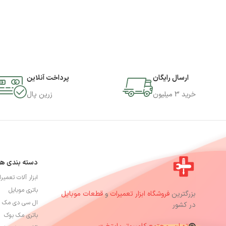
ارسال رایگان
پرداخت آنلاین
خرید 3 میلیون
زرین پال
دسته بندی ها
ابزار آلات تعمیر
باتری موبایل
بزرگترین
فروشگاه ابزار تعمیرات
و
قطعات موبایل
ال سی دی مک 
در کشور
باتری مک بوک