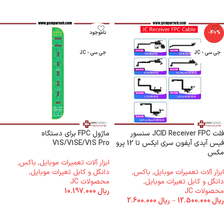
-47%
ناموجود
جی سی - JC
جی سی - JC
فلت JCID Receiver FPC سنسور
ماژول FPC برای دستگاه
فیس آیدی آیفون سری ایکس تا 12 پرو
V1S/V1SE/V1S Pro
مکس
ابزار آلات تعمیرات موبایل
,
باکس٬
ابزار آلات تعمیرات موبایل
,
باکس٬
دانگل و کابل تعیرات موبایل
,
دانگل و کابل تعیرات موبایل
,
محصولات JC
محصولات JC
ریال
10.197.000
ریال
12.500.000
–
ریال
2.600.000
اطلاعات بیشتر
انتخاب گزینه ها