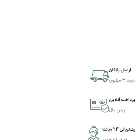
ارسال رایگان
خرید 3 میلیون
پرداخت آنلاین
زرین پال
پشتیبانی 24 ساعته
کمک نامحدود