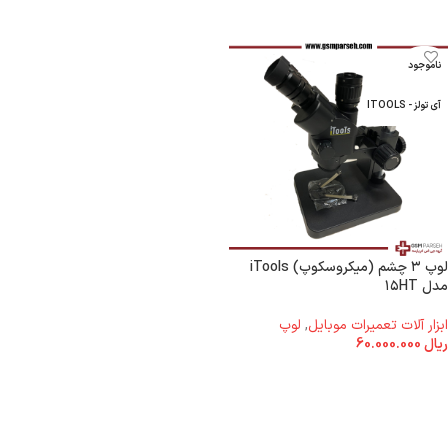
ناموجود
آی تولز - ITOOLS
لوپ ۳ چشم (میکروسکوپ) iTools
مدل ۱۵HT
ابزار آلات تعمیرات موبایل
,
لوپ
ریال
60.000.000
اطلاعات بیشتر