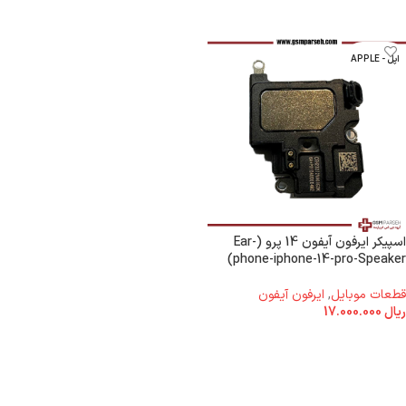
اپل - APPLE
اسپیکر ایرفون آیفون 14 پرو (Ear-
phone-iphone-14-pro-Speaker)
قطعات موبایل
,
ایرفون آیفون
ریال
17.000.000
افزودن به سبد خرید