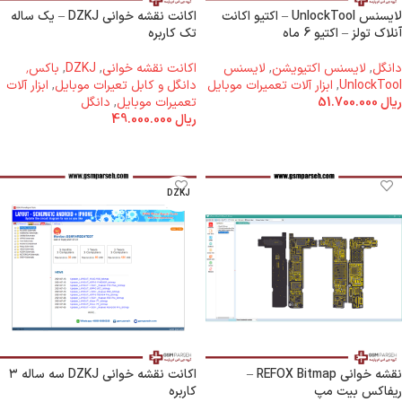
لایسنس UnlockTool – اکتیو اکانت
اکانت نقشه خوانی DZKJ – یک ساله
آنلاک تولز – اکتیو 6 ماه
تک کاربره
دانگل
,
لایسنس اکتیویشن
,
لایسنس
اکانت نقشه خوانی
,
DZKJ
,
باکس٬
UnlockTool
,
ابزار آلات تعمیرات موبایل
دانگل و کابل تعیرات موبایل
,
ابزار آلات
ریال
51.700.000
تعمیرات موبایل
,
دانگل
ریال
49.000.000
افزودن به سبد خرید
افزودن به سبد خرید
DZKJ
نقشه خوانی REFOX Bitmap –
اکانت نقشه خوانی DZKJ سه ساله ۳
ریفاکس بیت مپ
کاربره