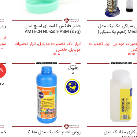
 سرنگی مکانیک مدل
خمیر فلاکس کاسه ای امتچ مدل
رزین 
پلاستیکی)
AMTECH NC-559-ASM (50g)
ابزا
تعمیرات موبایل
,
ابزار تعمیرات
ابزار آلات تعمیرات موبایل
,
ابزار تعمیرات
موبا
کس
موبایل
,
فلکس
ریال
ریال
4.500.000
ناموجو
5%
د
نام
 کاری مکانیک مدل
روغن لحیم مکانیک مدل Z-100
خمیر ف