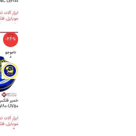
IC LEF100
ابزار آلات 
موبایل
,
فل
ریال
1.800.000
-24%
ناموجو
د
V80-UV50
ابزار آلات 
موبایل
,
فل
ریال
1.600.000