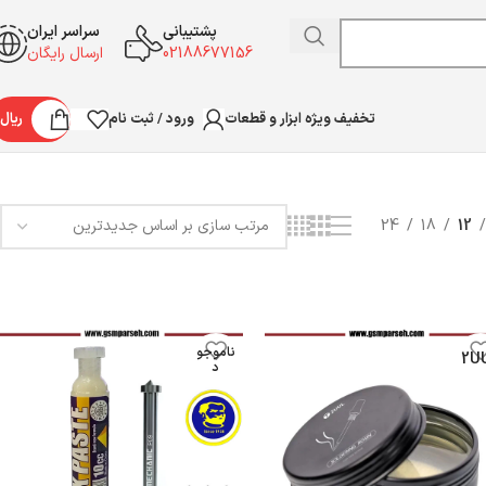
پشتیبانی
سراسر ایران
02188677156
ارسال رایگان
ورود / ثبت نام
ریال
تخفیف ویژه ابزار و قطعات
نمایش 1–12 از 20 نتیجه
24
18
12
ناموجو
2U
د