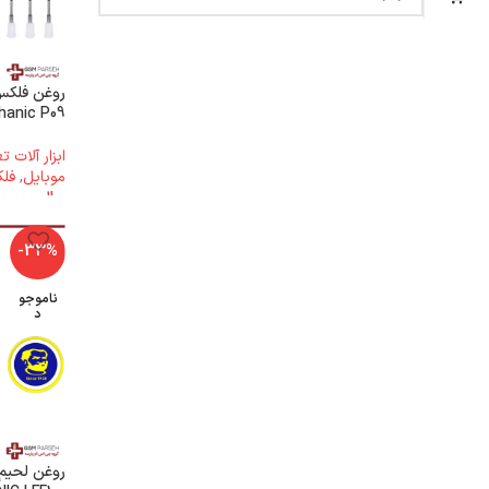
روغن فلکس
Mechanic P09 (اهرم 
ابزار آلات 
موبایل
,
فل
ریال
4.400.000
-33%
ناموجو
د
روغن لحیم