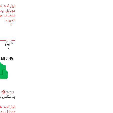
ابزار آلات 
موبایل
,
پد 
تعمیرات مو
اندروید
ریال
11.000.000
ناموجو
د
MIJING
پد مگنتی همه کار
ابزار آلات 
موبایل
,
پد 