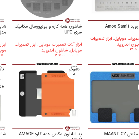
Amoe Sam
شابلون همه کاره و یونیورسال مکانیک
شابل
سری UFO
مدل 044
تعمیرات موبایل
,
ابزار تعمیرات
لون اندروید
ابزار آلات تعمیرات موبایل
,
ابزار تعمیرات
ابزا
موبایل
,
شابلون اندروید
موبا
ریال
2.400.000
ریال
ناموجو
نام
د
OE
ی MAANT C2
پد شابلون مگنتی همه کاره AMAOE
شابلون