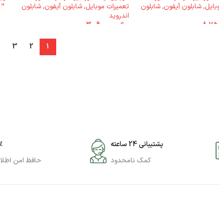
بایل
,
شابلون آیفون
,
شابلون
تعمیرات موبایل
,
شابلون آیفون
,
شابلون
ریال
اندروید
ریال
3.090.000
4
3
2
1
پشتیبانی 24 ساعته
۰٪
کمک نامحدود
حافظ امن اطلا