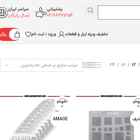
پشتیبانی
سراسر ایران
02188677156
ارسال رایگان
ورود / ثبت نام
ریال
تخفیف ویژه ابزار و قطعات
نمایش 1–12 از 40 نتیجه
24
18
12
وجو
ناموجو
د
د
ایف
AMAOE