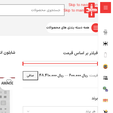
Skip to navigation
Skip to main content
همه دسته بندی های محصولات
خانه
ابزار آلات تعمیرات موبایل
ابزار تعمیرات موبایل
شابلون اندروید
شابلون ان
فیلتر بر اساس قیمت
قيمت:
ریال 600.000
—
ریال 48.410.000
صافی
AMAOE
برند
هر برند