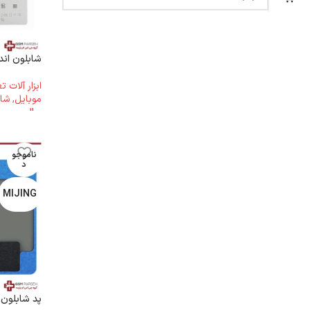
شابلون اندروید 11
ابزار آلات 
موبایل
,
شاب
ریال
3.500.000
ناموجو
د
MIJING
پد شابلون مگنت