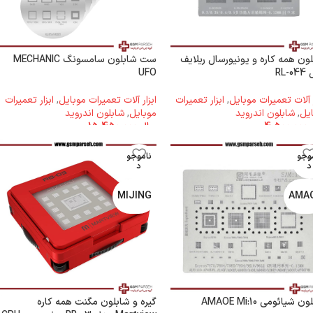
ون همه کاره و یونیورسال ریلایف
ست شابلون سامسونگ MECHANIC
RL-
UFO
ر آلات تعمیرات موبایل
,
ابزار تعمیرات
ابزار آلات تعمیرات موبایل
,
ابزار تعمیرات
یل
,
شابلون اندروید
موبایل
,
شابلون اندروید
4.500.000
ریال
15.450.000
وجو
ناموجو
د
د
MIJING
AMA
 شیائومی AMAOE Mi:10
گیره و شابلون مگنت همه کاره