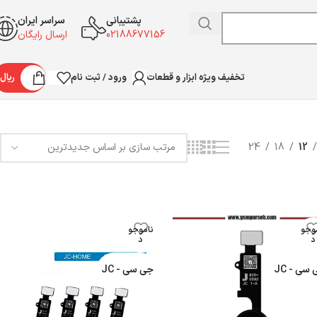
پشتیبانی
سراسر ایران
02188677156
ارسال رایگان
ورود / ثبت نام
ریال
تخفیف ویژه ابزار و قطعات
Showing all 6 results
24
18
12
وجو
ناموجو
د
د
سی - JC
جی سی - JC