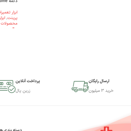
دکمه JC-Home
ابزار تعمیر
پرینت
,
ابزا
محصولات JC
ریال
1.600.000
ارسال رایگان
پرداخت آنلاین
خرید 3 میلیون
زرین پال
دسته بندی ها