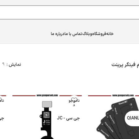
خانه
فروشگاه
وبلاگ
تماس با ما
درباره ما
 پرینت
م فینگر پرینت
نمایش
9
ناموجو
نام
د
جی سی - JC
جی 