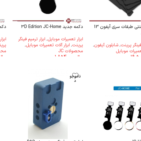
شابلون مگنتی طبقات سری آیفون 13
دکمه جدید ۳D Edition JC-Home
دکمه me
ابزار تعمیرات موبایل
,
ابزار ترمیم فینگر
ابزا
 فینگر پرینت
,
شابلون آیفون
,
پرینت
,
ابزار آلات تعمیرات موبایل
,
پری
تعمیرات موبایل
محصولات JC
محصو
ریال
1.854.000
ریال
ناموجو
د