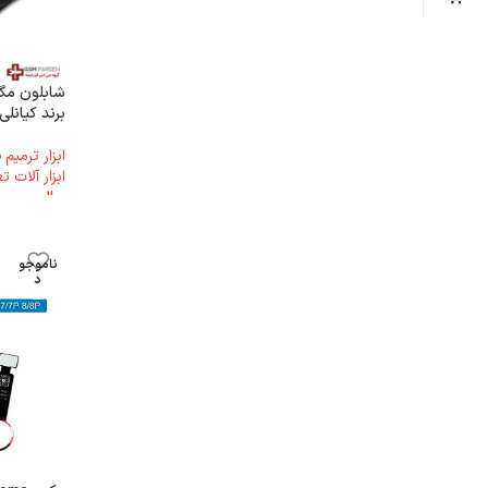
برند کیانلی
ابزار ترمیم
ابزار آلات 
ریال
19.500.000
ناموجو
د